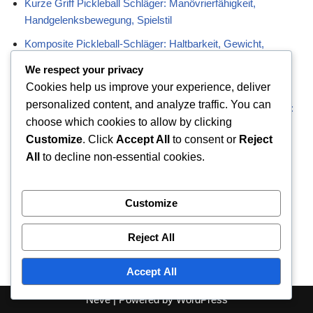
Kurze Griff Pickleball Schläger: Manövrierfähigkeit,
Handgelenksbewegung, Spielstil
Komposite Pickleball-Schläger: Haltbarkeit, Gewicht,
Leistung
We respect your privacy
Verlängerte Pickleball-Schläger: Reichweite, Kraft, Spielstil
Cookies help us improve your experience, deliver
personalized content, and analyze traffic. You can
Gewichtsvorlieben bei fortgeschrittenen Pickleball-Spielern:
choose which cookies to allow by clicking
Trends, Leistung, Strategie
Customize
. Click
Accept All
to consent or
Reject
All
to decline non-essential cookies.
Categories
Customize
Paddelformen
Paddelmaterialien
Reject All
Paddle-Gewichte
Accept All
Neve
| Powered by
WordPress